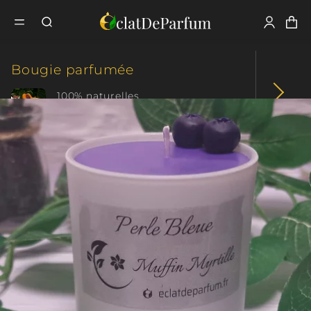
Fermer
Tous nos produits
Bougie parfumée
Bougie
Bougie parfumée
Classique
Les Traditionnelles
Perle Bleue
100% naturelles
Parfum intense
Fondant parfumé
+ de 70 créations
+ de 10 collections
Coffret parfumé
Plaisir d'offrir
Cadeau original