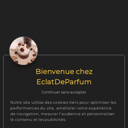
Sa décoration, composée de petites
myrtilles, ajoute une touche visuelle
délicate à cette création olfactive.
« Perle Bleue » est 100% naturelle, sans
CMR, garantissant une combustion saine et
propre pour créer une atmosphère douce
et apaisante.
Notre Bougie classique Perle Bleue étant
du fait main, la création peut varier
Bienvenue chez
légèrement. Produit non comestible.
EclatDeParfum
Continuer sans accepter
Notre site utilise des cookies tiers pour optimiser les
performances du site, améliorer votre expérience
Qu'est ce qu'une fragrance de Grasse et quelle
de navigation, mesurer l'audience et personnaliser
est sa puissance olfactive sur notre Perle Bleue
le contenu et les publicités.
?