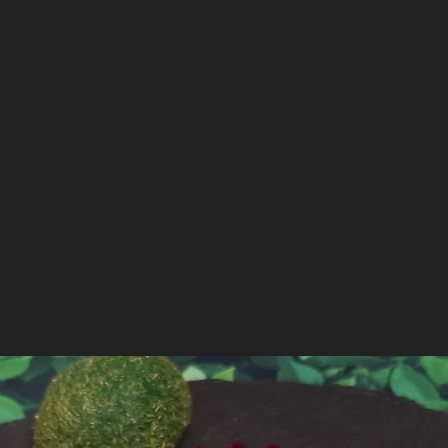
Résumé :
Notre
bougie classique artisanale
est
sans CMR
.
Vous ressentirez une diffusion intense de
fragrance dans votre pièce. Découvrez tous
nos
produits aux fragrances Muffin Myrtille
.
Il est temps de se faire plaisir !
Offrez cette
bougie artisanale parfumée
de haute qualité à
Lire plus
vos amis ou à vous même.
Un packaging pour l'éxpédition de qualité
accompagnera votre cadeau..
Disponible à la même fragrance
Notre Bougie classique Perle Bleue étant
fabriquée à la main, la création peut varier
légèrement. Produit non comestible.