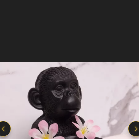
Il est temps de se faire plaisir !
Offrez cette
bougie artisanale parfumée
de haute qualité à
Lire plus
vos amis ou à vous même.
Un packaging pour l'éxpédition de qualité
accompagnera votre cadeau..
Disponible à la même fragrance
Notre Bougie gourmande Jardin de baies étant
fabriquée à la main, la création peut varier
légèrement. Produit non comestible.