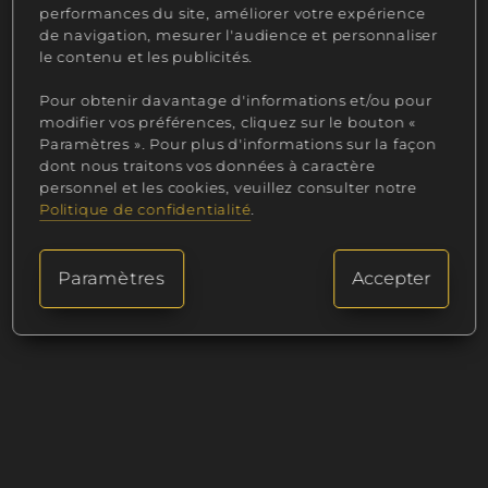
vous emporter par la magie française avec
performances du site, améliorer votre expérience
notre Jardin de Baies, une touche de
de navigation, mesurer l'audience et personnaliser
raffinement dans votre quotidien.
le contenu et les publicités.
Notre Bougie gourmande Jardin de baies
Pour obtenir davantage d'informations et/ou pour
modifier vos préférences, cliquez sur le bouton «
étant du fait main, la création peut varier
Paramètres ». Pour plus d'informations sur la façon
légèrement. Produit non comestible.
dont nous traitons vos données à caractère
personnel et les cookies, veuillez consulter notre
Politique de confidentialité
.
Paramètres
Accepter
Qu'est ce qu'une fragrance de Grasse et quelle
est sa puissance olfactive sur notre Jardin de
baies ?
Chez Eclatdeparfum, la qualité de notre bougie
gourmande Jardin de baies est une priorité
sans compromis.
Notre bougie gourmande maison Jardin de