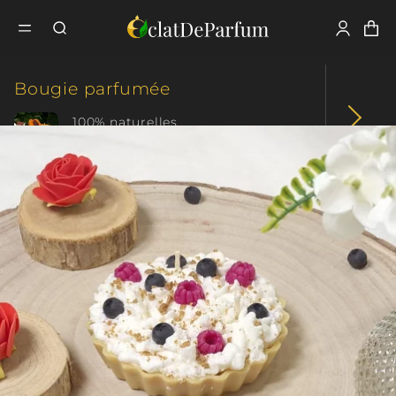
Fermer
Tous nos produits
Bougie parfumée
Bougie
Bougie parfumée
Gourmande
Les Desserts Festifs
Jardin de baies
100% naturelles
Parfum intense
Fondant parfumé
+ de 70 créations
+ de 10 collections
Coffret parfumé
Plaisir d'offrir
Cadeau original