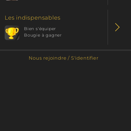
douceur du printemps.
Les indispensables
Bien s'équiper
Bougie à gagner
Nous rejoindre / S'identifier
Aloé Dorée
Sachet œufs de pâques
Bougie classique ≈ 60 Gr
Fondant ≈ 65 Gr
Aloé véra
Chocolat Cookie
9,90 €
6,90 €