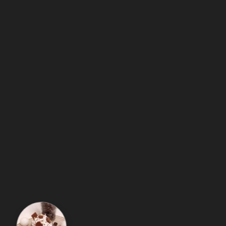
Sablé Fruité
Mûre Rebelle
Fondant ≈ 20 Gr
Bougie gourmande ≈ 280
Gr
Framboise
Mûre sauvage
1,90 €
23,90 €