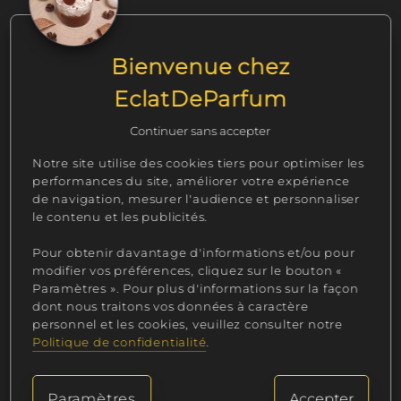
Bienvenue chez
EclatDeParfum
Continuer sans accepter
Boule de glace Frisson
Fraîcheur Granny
Notre site utilise des cookies tiers pour optimiser les
performances du site, améliorer votre expérience
Fondant ≈ 40 Gr
Bougie classique ≈ 250 Gr
de navigation, mesurer l'audience et personnaliser
Fruits rouges
Pomme verte
le contenu et les publicités.
Pour obtenir davantage d'informations et/ou pour
2,90 €
19,90 €
modifier vos préférences, cliquez sur le bouton «
Paramètres ». Pour plus d'informations sur la façon
dont nous traitons vos données à caractère
personnel et les cookies, veuillez consulter notre
Politique de confidentialité
.
Paramètres
Accepter