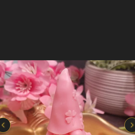
Il est temps de se faire plaisir !
Offrez cette
bougie artisanale parfumée
de haute qualité à
Lire plus
vos amis ou à vous même.
Un packaging pour l'éxpédition de qualité
accompagnera votre cadeau..
Disponible à la même fragrance
Notre Bougie gourmande Souffle d'espoir étant
fabriquée à la main, la création peut varier
légèrement. Produit non comestible.