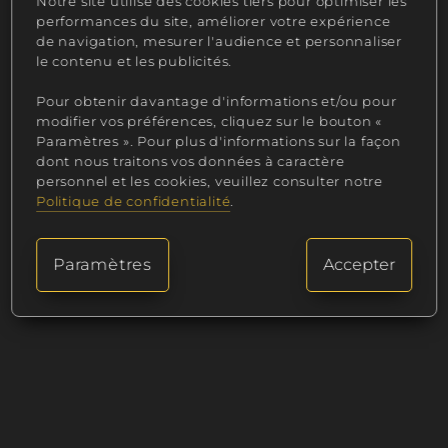
Notre site utilise des cookies tiers pour optimiser les
atmosphère chaleureuse et bienveillante
performances du site, améliorer votre expérience
de navigation, mesurer l'audience et personnaliser
pour un moment de réconfort et de
le contenu et les publicités.
soutien.
Pour obtenir davantage d'informations et/ou pour
Notre Bougie gourmande Souffle d'espoir
modifier vos préférences, cliquez sur le bouton «
étant du fait main, la création peut varier
Paramètres ». Pour plus d'informations sur la façon
légèrement. Produit non comestible.
dont nous traitons vos données à caractère
personnel et les cookies, veuillez consulter notre
Politique de confidentialité
.
Paramètres
Accepter
Qu'est ce qu'une fragrance de Grasse et quelle
est sa puissance olfactive sur notre Souffle
d'espoir ?
Chez Eclatdeparfum, la qualité de notre bougie
gourmande Souffle d'espoir est une priorité
sans compromis.
Notre bougie gourmande maison Souffle