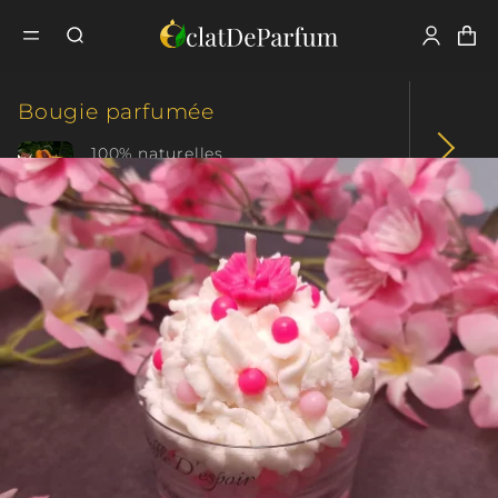
Fermer
Tous nos produits
Bougie parfumée
Bougie
Bougie parfumée
Gourmande
Les Petites & Mignonnes
Souffle d'espoir
100% naturelles
Parfum intense
Fondant parfumé
+ de 70 créations
+ de 10 collections
Coffret parfumé
Plaisir d'offrir
Cadeau original