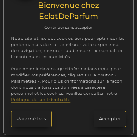
de Grasse, capture la douceur juteuse et
Bienvenue chez
sucrée du nectar d'abricot, sans substances
EclatDeParfum
CMR, assurant une expérience parfumée
sûre et agréable.
Continuer sans accepter
Imaginez déguster une « Boule de glace
Notre site utilise des cookies tiers pour optimiser les
Sorbet » au nectar d'abricot avec chaque
performances du site, améliorer votre expérience
de navigation, mesurer l'audience et personnaliser
fondant, leur forme ludique de boule de
le contenu et les publicités.
glace ajoute une touche charmante à votre
décoration tout en diffusant un parfum
Pour obtenir davantage d'informations et/ou pour
délicieusement fruité.
modifier vos préférences, cliquez sur le bouton «
Paramètres ». Pour plus d'informations sur la façon
Notre Fondant Boule de glace Sorbet étant
dont nous traitons vos données à caractère
du fait main, la création peut varier
personnel et les cookies, veuillez consulter notre
Politique de confidentialité
.
légèrement. Produit non comestible.
Paramètres
Accepter