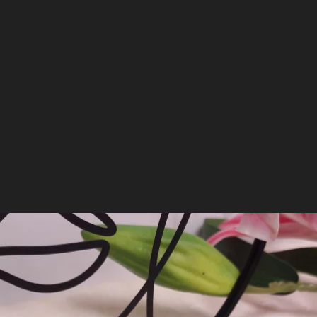
Ce
fondant parfumé
est
sans CMR
. Composé à
100% de fragrance de Grasse avec sa forme de
boule de sorbet, il dégagera toute sa vigueur
autour de vous de sa
fragrance Nectar d'abricot
.
Offrez-vous ce Fondant Premium et profitez
d'un moment de relaxation.
Lire plus
Disponible à la même fragrance