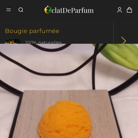
Fermer
Tous nos produits
Fondant parfumé
Les fondants
Bougie parfumée
généreux
Boule de glace Sorbet
100% naturelles
Parfum intense
Fondant parfumé
+ de 70 créations
+ de 10 collections
Coffret parfumé
Plaisir d'offrir
Cadeau original