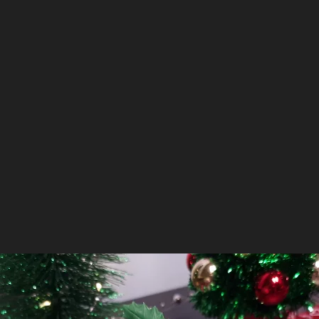
Résumé :
Notre
bougie classique artisanale
est
sans CMR
.
Vous ressentirez une diffusion intense de
fragrance dans votre pièce. Découvrez tous
nos
produits aux fragrances Houx
.
Il est temps de se faire plaisir !
Offrez cette
bougie artisanale parfumée
de haute qualité à
Lire plus
vos amis ou à vous même.
Un packaging pour l'éxpédition de qualité
accompagnera votre cadeau..
Disponible à la même fragrance
Notre Bougie classique Chaleur du Houx étant
fabriquée à la main, la création peut varier
légèrement. Produit non comestible.