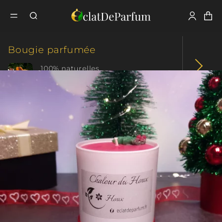
Fermer
Tous nos produits
Bougie parfumée
Bougie
Bougie parfumée
Classique
Les Traditionnelles
Chaleur du Houx
100% naturelles
Parfum intense
Fondant parfumé
+ de 70 créations
+ de 10 collections
Coffret parfumé
Plaisir d'offrir
Cadeau original