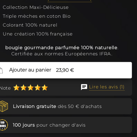
Collection Maxi-Délicieuse
es Parfumées de fêtes. Anniversaires,
lentin, Noël..
Triple mèches en coton Bio
Colorant 100% naturel
Une création 100% française
bougie gourmande parfumée 100% naturelle
.
Certifiée aux normes Européennes IFRA.
Ajouter au panier
23,90 €
Lire les avis (1)
Note
Livraison gratuite
dès 50 € d'achats
100 jours
pour changer d'avis