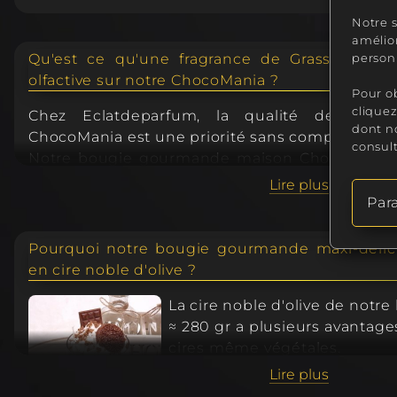
Notre s
amélio
Qu'est ce qu'une fragrance de Grasse et qu
personn
olfactive sur notre ChocoMania ?
Pour o
cliquez
Chez Eclatdeparfum, la qualité de notr
dont no
ChocoMania est une priorité sans compromis.
consul
Notre bougie gourmande maison ChocoMania d
délicieuse est constituée uniquement de fr
Lire plus
plus, nous n'utilisons pas l'appellation « 
Par
abusivement en n'en mettant que 2 ou 3%, elle
pourcentage maximum légale de fragrance p
Pourquoi notre bougie gourmande maxi-délic
plaisir.
en cire noble d'olive ?
Bien que coûteux, la fragrance de Grasse
La cire noble d'olive de not
hautement qualitatif dans le monde. La 
≈ 280 gr a plusieurs avantag
surnommée la capitale mondiale du parfum.
cires même végétales.
La cire noble d'olive n'a, à 
Nous avons tous les certificats de conformité d
Lire plus
qui la rend particulièrement
avec les standards de l'IFRA (International Fragr