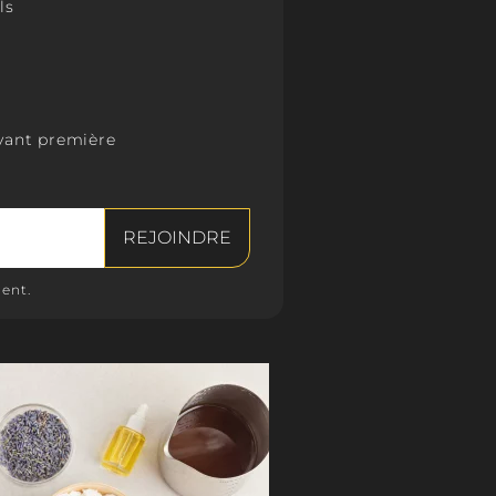
ls
 assortir à n'importe quel décor.
re romantique :
mées sont souvent utilisées pour créer une
que lors de dîners aux chandelles ou d'autres
vant première
es. Les parfums doux et envoûtants peuvent
de sensualité à l'ambiance.
e parfumée sert à parfumer l'air, créer une
masquer les odeurs indésirables, décorer et
ent.
esthétique, ainsi qu'à créer une atmosphère