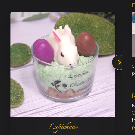
E
c
p
f
Lapichoco
p