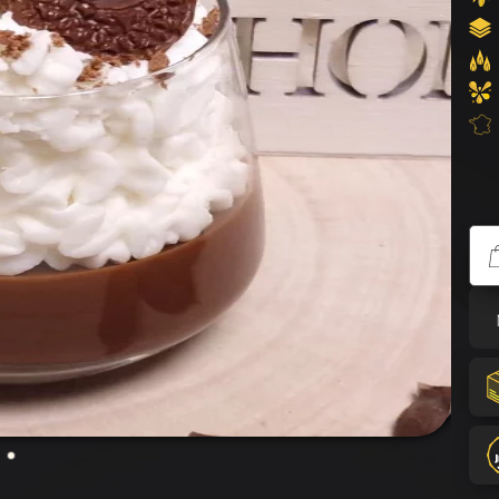
Bougi
St Va