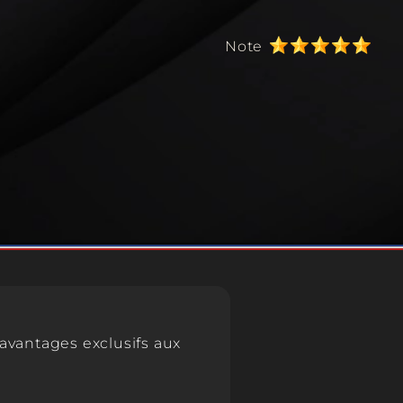
pale d'une bougie parfumée est de diffuser un
s une pièce. Lorsque la bougie est allumée, la
Note
la cire et libère le parfum contenu dans la cire
ielles ajoutées.
relaxante :
ées peuvent contribuer à créer une ambiance
ante dans un espace. Les parfums peuvent avoir
s sur l'esprit et aider à réduire le stress et
désagréables :
mées peuvent également être utilisées pour
rs désagréables dans une pièce, comme les
 de tabac ou d'animaux domestiques.
une touche esthétique :
s avantages exclusifs aux
ction olfactive, les bougies parfumées peuvent
'élément décoratif dans une pièce. Elles sont
e variété de styles, de couleurs et de designs,