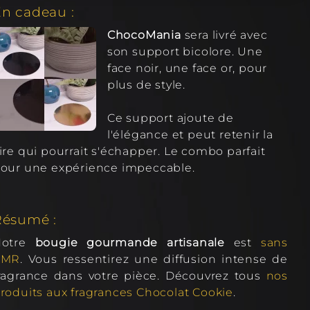
n cadeau :
ChocoMania
sera livré avec
son support bicolore. Une
face noir, une face or, pour
plus de style.
Ce support ajoute de
l'élégance et peut retenir la
ire qui pourrait s'échapper. Le combo parfait
our une expérience impeccable.
Résumé :
Notre
bougie gourmande artisanale
est
sans
Choco'lapin
CMR
. Vous ressentirez une diffusion intense de
ragrance dans votre pièce. Découvrez tous
nos
Bougie gourmande ≈ 280 Gr
roduits aux fragrances Chocolat Cookie
.
Chocolat Cookie