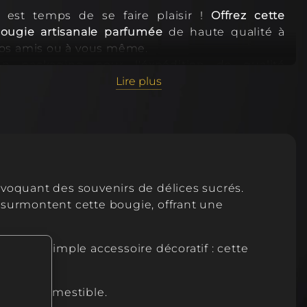
23,90 €
l est temps de se faire plaisir !
Offrez cette
ougie artisanale parfumée
de haute qualité à
os amis ou à vous même.
n packaging pour l'éxpédition de qualité
ccompagnera votre cadeau..
Lire plus
otre Bougie gourmande ChocoMania étant
abriquée à la main, la création peut varier
égèrement. Produit non comestible.
voquant des souvenirs de délices sucrés.
u surmontent cette bougie, offrant une
s qu'un simple accessoire décoratif : cette
it non comestible.