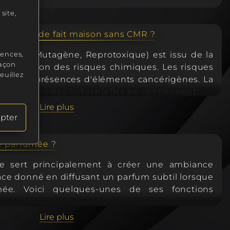
site,
 gourmande fait maison sans CMR ?
igène, Mutagène, Reprotoxique) est issu de la
rences,
façon
 prévention des risques chimiques. Les risques
euillez
squ'à la présences d'éléments cancérigènes. La
gies parfumées industrielles en contiennent.
if, la fragrance de notre bougie gourmande ne
Lire plus
i phtalate
. Notre bougie gourmande fait main
pter
m.
e parfumée ?
 sert principalement à créer une ambiance
ce donné en diffusant un parfum subtil lorsque
mée. Voici quelques-unes de ses fonctions
Lire plus