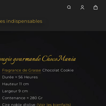
es indispensables
ntre
!
Maxi-Délicieuses
es Bougies Gourmandes. Éveillez vos
ugie gourmande ChocoMania
e
les Olfactives.
 et
Irrésistibles
Fragrance de Grasse
Chocolat Cookie
ies Gourmandes à Croquer. Ambiance
du
née.
Durée ≈ 56 Heures
tre
Hauteur 11 cm
Petites & Mignonnes
Largeur 9 cm
ies Gourmandes Miniatures. Mini en
e, Maxi en Charme.
Contenance ≈ 280 Gr
Cire noble d'olive
(Voir les bienfaits)
Desserts Festifs