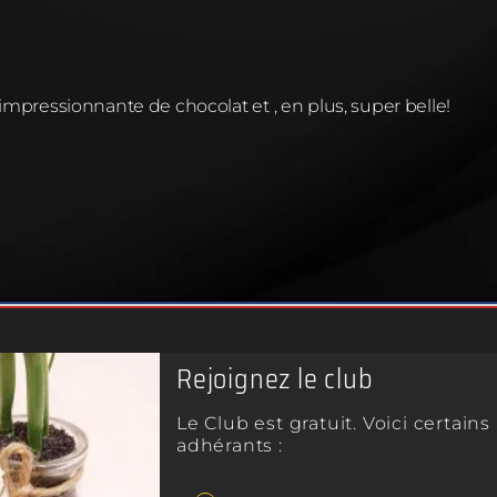
La fonction princi
ites et aux fondants
parfum agréable dan
chaleur fait fondre 
dants parfumés
sont
ou les huiles essent
uement de cette cire
mpressionnante de chocolat et , en plus, super belle! 
nviennent parfaitement
Créer une ambiance 
Les bougies parfum
relaxante et apais
des effets calmant
a cire de soja, ce qui
l'anxiété.
us lentement.
Masquer les odeurs 
um , ce qui permet une
Les bougies parfu
dans l'air.
masquer les odeu
eur brun plus brillante
odeurs de cuisine,
Rejoignez le club
 attrayante.
Décorer et ajouter 
Le Club est gratuit. Voici certain
ts d'origine animale.
En plus de leur fon
adhérants :
également servir d
e.
disponibles dans un