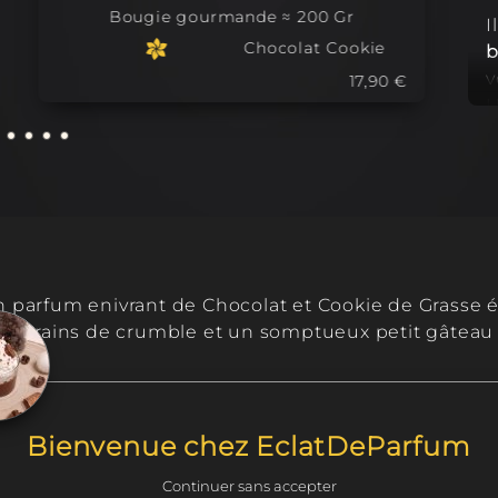
Bougie gourmande ≈ 200 Gr
I
Chocolat Cookie
b
v
17,90 €
U
a
N
f
l
parfum enivrant de Chocolat et Cookie de Grasse é
, des grains de crumble et un somptueux petit gâtea
s.
et des colorants naturels, cette bougie est bien plu
sorielle, une ode à la douceur et au plaisir.
Bienvenue chez EclatDeParfum
t main, la création peut varier légèrement. Produ
Continuer sans accepter