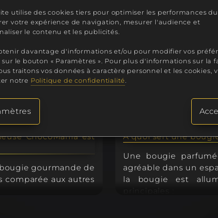
ite utilise des cookies tiers pour optimiser les performances du 
rer votre expérience de navigation, mesurer l'audience et
elle est sa puissance
Que veut dire bougie
aliser le contenu et les publicités.
Le terme CMR (Cancér
btenir davantage d'informations et/ou pour modifier vos préfé
 sur le bouton « Paramètres ». Pour plus d'informations sur la 
e bougie gourmande
réglementation sur la
us traitons vos données à caractère personnel et les cookies, v
peuvent donc aller ju
ter notre
Politique de confidentialité
.
e la collection maxi-
quasi-totalité des bou
agrance de Grasse. De
Fidèle à notre object
Fragrance de grasse »
contient
aucun CMR n
amètres
Acce
 est fabriquée avec le
est de qualité Premiu
our votre plus grand
ieuse ChocoMania est
A quoi sert une bougi
Une bougie parfumée
 est considéré comme
re bougie gourmande de
agréable dans un espa
ville de Grasse est
es comparée aux autres
la bougie est allu
principales :
la base, pas d'odeur ce
e la fragrance utilisée
Parfumer l'air :
 adaptée à la création
ance Association).