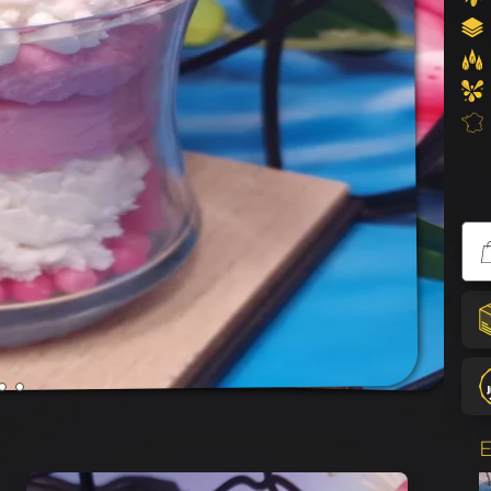
Bougi
St Va
E