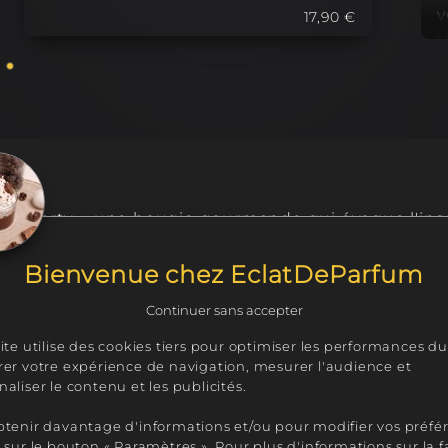
v
17,90 €
1
U
a
N
f
l
bble Party », une bougie gourmande qui évoque l'ins
 et parfumée au bubble-gum 100 % issu des fragranc
ieur de joie et de nostalgie.
Bienvenue chez EclatDeParfum
 la fois délicate et respectueuse de votre bien-être. 
Continuer sans accepter
de chewing-gum, d'un charmant macaron et d'une to
ite utilise des cookies tiers pour optimiser les performances du 
rer votre expérience de navigation, mesurer l'audience et
n moment de détente sucré, un véritable retour en e
aliser le contenu et les publicités.
ait main, la création peut varier légèrement. Prod
btenir davantage d'informations et/ou pour modifier vos préfé
 sur le bouton « Paramètres ». Pour plus d'informations sur la 