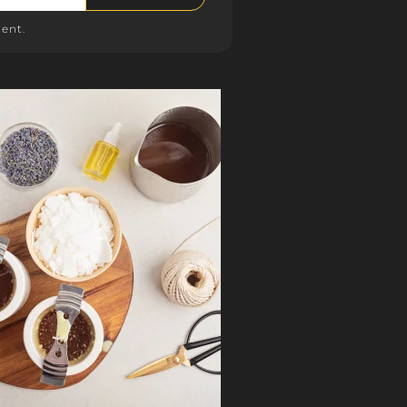
 assortir à n'importe quel décor.
ent.
re romantique :
mées sont souvent utilisées pour créer une
que lors de dîners aux chandelles ou d'autres
es. Les parfums doux et envoûtants peuvent
de sensualité à l'ambiance.
e parfumée sert à parfumer l'air, créer une
masquer les odeurs indésirables, décorer et
esthétique, ainsi qu'à créer une atmosphère