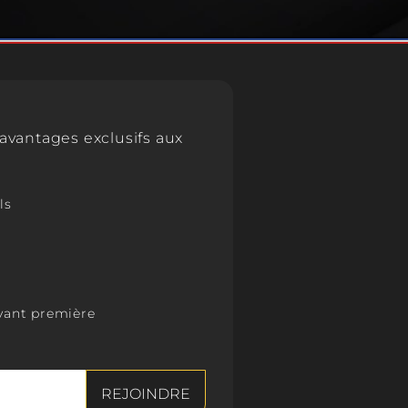
s une pièce. Lorsque la bougie est allumée, la
la cire et libère le parfum contenu dans la cire
ielles ajoutées.
relaxante :
ées peuvent contribuer à créer une ambiance
ante dans un espace. Les parfums peuvent avoir
s avantages exclusifs aux
s sur l'esprit et aider à réduire le stress et
ls
désagréables :
mées peuvent également être utilisées pour
rs désagréables dans une pièce, comme les
 de tabac ou d'animaux domestiques.
vant première
une touche esthétique :
ction olfactive, les bougies parfumées peuvent
'élément décoratif dans une pièce. Elles sont
e variété de styles, de couleurs et de designs,