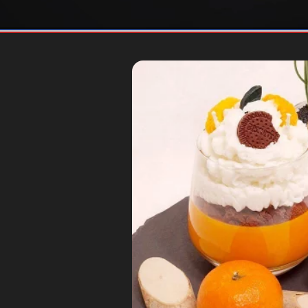
de bougies parfumées parfa
parfumés de qualité.
Toutes nos bougies parfumées
et
nos fon
fabriqués à la main et sont composées uniq
100% végétale sans phtalate
ni CMR
, elles co
aux végans et végétaliens.
Liste des bienfaits :
A une température de fusion plus élevée que l
permet à notre bougie fait main de brûler pl
A une excellente capacité à retenir son parf
diffusion plus efficace et durable de fragrance 
A une texture plus lisse et un aspect de coul
qui lui donne une apparence plus luxueuse et
Bubble Party est totalement exempe de
animale.