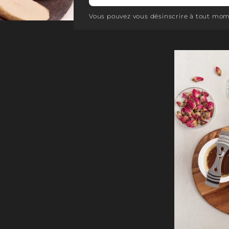
e.
ce qui permet de les
Vous pouvez vous désinscrire à tout mom
.
Créer une atmosphè
Les bougies parfu
atmosphère romanti
occasions spécial
ajouter une touche 
tre bougie gourmande
En résumé, une bougi
Europe et ne parcours
ambiance relaxante, 
re le cas pour d'autres
ajouter une touche 
ja que nous préférons
romantique.
ougies naturelles
de
ur la santé et notre
élevé.