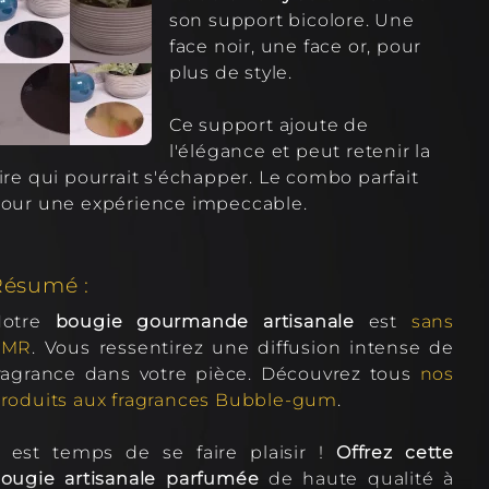
son support bicolore. Une
face noir, une face or, pour
plus de style.
Ce support ajoute de
l'élégance et peut retenir la
ire qui pourrait s'échapper. Le combo parfait
our une expérience impeccable.
Résumé :
Notre
bougie gourmande artisanale
est
sans
CMR
. Vous ressentirez une diffusion intense de
ragrance dans votre pièce. Découvrez tous
nos
roduits aux fragrances Bubble-gum
.
l est temps de se faire plaisir !
Offrez cette
m
ougie artisanale parfumée
de haute qualité à