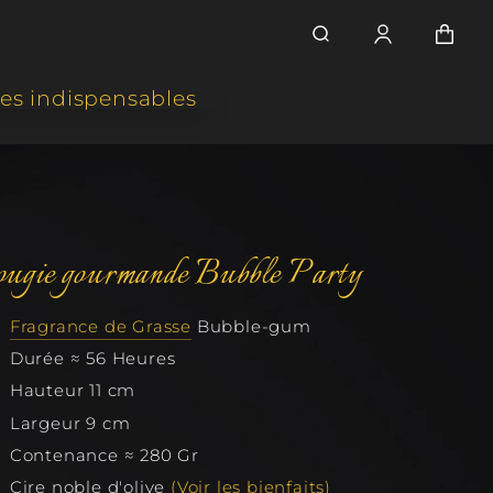
es indispensables
ntre
!
Maxi-Délicieuses
es Bougies Gourmandes. Éveillez vos
ugie gourmande Bubble Party
e
les Olfactives.
 et
Irrésistibles
Fragrance de Grasse
Bubble-gum
ies Gourmandes à Croquer. Ambiance
du
née.
Durée ≈ 56 Heures
tre
Hauteur 11 cm
Petites & Mignonnes
Largeur 9 cm
ies Gourmandes Miniatures. Mini en
e, Maxi en Charme.
Contenance ≈ 280 Gr
Cire noble d'olive
(Voir les bienfaits)
Desserts Festifs