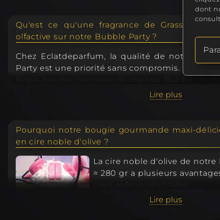
dont no
consul
Qu'est ce qu'une fragrance de Grasse et qu
olfactive sur notre Bubble Party ?
Par
Chez Eclatdeparfum, la qualité de notre bo
Party est une priorité sans compromis.
Notre bougie gourmande maison Bubble Party d
délicieuse est constituée uniquement de fr
Lire plus
plus, nous n'utilisons pas l'appellation « 
abusivement en n'en mettant que 2 ou 3%, elle
pourcentage maximum légale de fragrance p
Pourquoi notre bougie gourmande maxi-délici
plaisir.
en cire noble d'olive ?
Bien que coûteux, la fragrance de Grasse
La cire noble d'olive de not
hautement qualitatif dans le monde. La 
≈ 280 gr a plusieurs avantag
surnommée la capitale mondiale du parfum.
cires même végétales.
La cire noble d'olive n'a, à 
Nous avons tous les certificats de conformité d
Lire plus
qui la rend particulièrement
avec les standards de l'IFRA (International Fragr