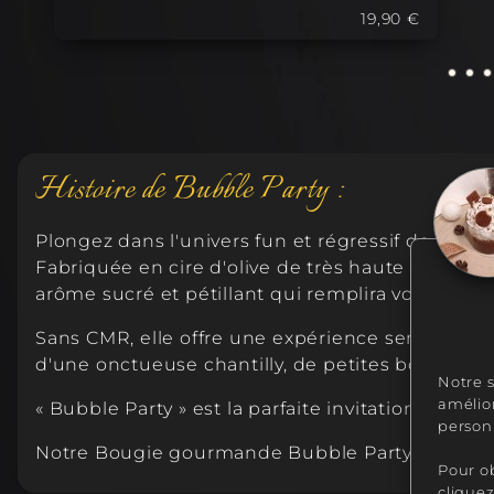
19,90 €
Histoire de Bubble Party :
Plongez dans l'univers fun et régressif de « Bu
Fabriquée en cire d'olive de très haute qualité
arôme sucré et pétillant qui remplira votre intér
Sans CMR, elle offre une expérience sensorielle à
d'une onctueuse chantilly, de petites boules 
Notre s
amélio
« Bubble Party » est la parfaite invitation à u
personn
Notre Bougie gourmande Bubble Party étant du f
Pour o
cliquez