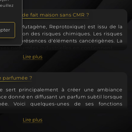
euillez
 gourmande fait maison sans CMR ?
igène, Mutagène, Reprotoxique) est issu de la
pter
 prévention des risques chimiques. Les risques
squ'à la présences d'éléments cancérigènes. La
gies parfumées industrielles en contiennent.
if, la fragrance de notre bougie gourmande ne
Lire plus
i phtalate
. Notre bougie gourmande fait main
m.
e parfumée ?
 sert principalement à créer une ambiance
ce donné en diffusant un parfum subtil lorsque
mée. Voici quelques-unes de ses fonctions
Lire plus
pale d'une bougie parfumée est de diffuser un