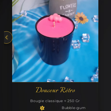
ro
Bubble Pop
50 Gr
Bougie gourmande ≈ 200
le-gum
Bubble