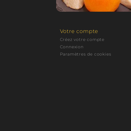
Totalement exempte de paraffine ou de palm
N'émet pas de toxine, ni de suie, ni de fumée
N'a fait l'objet d'aucun test sur les animaux.
Votre compte
Est biodégradable.
Créez votre compte
Connexion
Paramètres de cookies
La cire d'Olive que nous utilisons dans no
Bubble Party
fabriquée à la main
provient d'
pas la planète avant d'arriver ce qui loin d'êt
cires végétales comme certaines cires de so
éviter.
En somme, nous préférons fabriquer des
b
qualité et des
fondants parfumés
propres po
planète même si le coût de fabrication est plus 