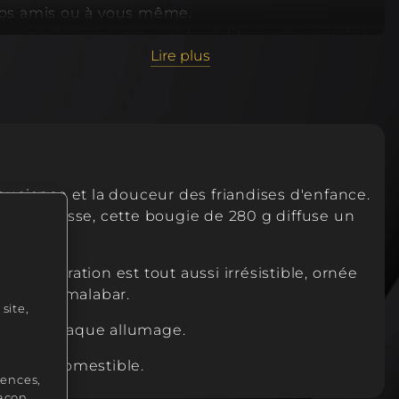
os amis ou à vous même.
6,90 €
n packaging pour l'éxpédition de qualité
ccompagnera votre cadeau..
Lire plus
otre Bougie gourmande Bubble Party étant
abriquée à la main, la création peut varier
égèrement. Produit non comestible.
ouciance et la douceur des friandises d'enfance.
es de Grasse, cette bougie de 280 g diffuse un
Sa décoration est tout aussi irrésistible, ornée
uche de malabar.
site,
nfance à chaque allumage.
uit non comestible.
rences,
façon