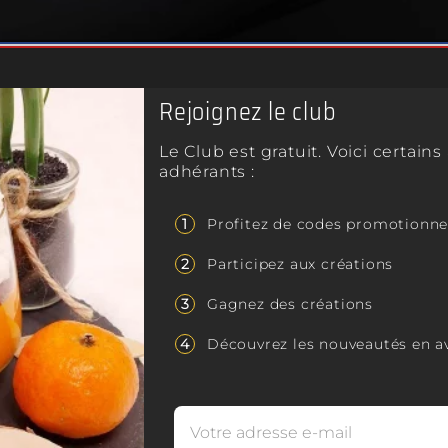
ites et aux fondants
parfum agréable dan
chaleur fait fondre 
dants parfumés
sont
ou les huiles essent
uement de cette cire
nviennent parfaitement
Rejoignez le club
Créer une ambiance 
Les bougies parfum
relaxante et apais
Le Club est gratuit. Voici certain
adhérants :
des effets calmant
a cire de soja, ce qui
l'anxiété.
us lentement.
Profitez de codes promotionne
Masquer les odeurs 
um , ce qui permet une
Participez aux créations
Les bougies parfu
dans l'air.
masquer les odeu
Gagnez des créations
eur rose plus brillante
odeurs de cuisine,
 attrayante.
Découvrez les nouveautés en a
Décorer et ajouter 
 produits d'origine
En plus de leur fon
également servir d
disponibles dans un