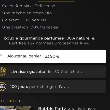
Collection Maxi-Délicieuse
es Parfumées de fêtes. Anniversaires,
lentin, Noël..
Une mèche en coton Bio
Colorant 100% naturel
Une création 100% française
bougie gourmande parfumée 100% naturelle
.
Certifiée aux normes Européennes IFRA.
Ajouter au panier
23,90 €
Livraison gratuite
dès 50 € d'achats
100 jours
pour changer d'avis
n cadeau :
Bubble Party
sera livré avec