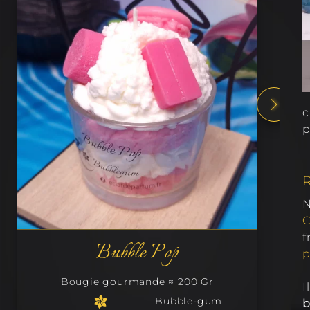
c
p
f
Bulle D'enfance
p
 Gr
Bougie classique ≈ 200 Gr
I
-gum
Bubble-gu
b