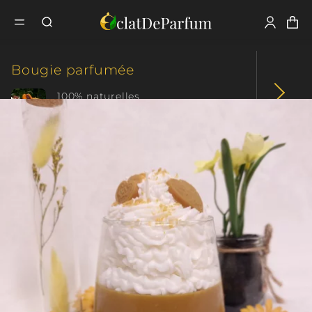
Fermer
Tous nos produits
Bougie parfumée
Bougie
Bougie parfumée
Gourmande
Les Maxi-Délicieuses
Caramelia
100% naturelles
Parfum intense
Fondant parfumé
+ de 70 créations
+ de 10 collections
Coffret parfumé
Plaisir d'offrir
Cadeau original