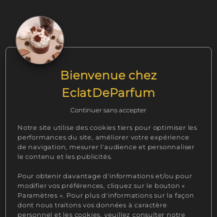
esthétique. Offrez-vous un moment de
douceur et de réconfort avec notre bougie
gourmande, fabriquée avec amour en
France.
Notre Bougie gourmande Caramelia étant
du fait main, la création peut varier
Bienvenue chez
légèrement. Produit non comestible.
EclatDeParfum
Continuer sans accepter
Notre site utilise des cookies tiers pour optimiser les
performances du site, améliorer votre expérience
Qu'est ce qu'une fragrance de Grasse et quelle
de navigation, mesurer l'audience et personnaliser
est sa puissance olfactive sur notre Caramelia ?
le contenu et les publicités.
Chez Eclatdeparfum, la qualité de notre bougie
Pour obtenir davantage d'informations et/ou pour
gourmande Caramelia est une priorité sans
modifier vos préférences, cliquez sur le bouton «
compromis.
Paramètres ». Pour plus d'informations sur la façon
dont nous traitons vos données à caractère
Notre bougie gourmande maison Caramelia de
personnel et les cookies, veuillez consulter notre