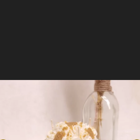
CMR
. Vous ressentirez une diffusion intense de
fragrance dans votre pièce. Découvrez tous
nos
produits aux fragrances Caramel Beurre salé
.
Il est temps de se faire plaisir !
Offrez cette
bougie artisanale parfumée
de haute qualité à
Lire plus
vos amis ou à vous même.
Un packaging pour l'éxpédition de qualité
accompagnera votre cadeau..
Disponible à la même fragrance
Notre Bougie gourmande Caramelia étant
fabriquée à la main, la création peut varier
légèrement. Produit non comestible.