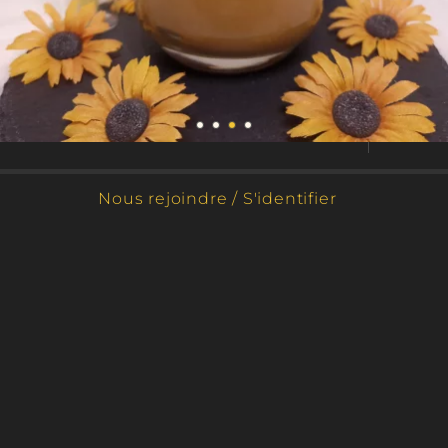
Les indispensables
Bien s'équiper
Bougie à gagner
Bougie gourmande
Nous rejoindre / S'identifier
Caramelia
Fragrance de Grasse
Caramel Beurre salé
Durée ≈ 56 Heures
Hauteur 11 cm
Largeur 9 cm
Contenance ≈ 280 Gr
Cire noble d'olive
(Voir les bienfaits)